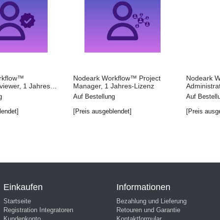
rkflow™
Nodeark Workflow™ Project
Nodeark W
iewer, 1 Jahres-
Manager, 1 Jahres-Lizenz
Administra
g
Auf Bestellung
Auf Bestell
lendet]
[Preis ausgeblendet]
[Preis ausg
Einkaufen
Informationen
Startseite
Bezahlung und Lieferung
Registration Integratoren
Retouren und Garantie
Kundenkonto
Kontaktformular