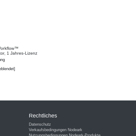
orkflow™
tor, 1 Jahres-Lizenz
ung
eblendet]
Rechtliches
Datenschutz
Verkaufsbedingungen Nodeark
Nutzungsbedingungen Nodeark-Produkte