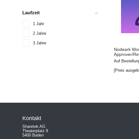
Laufzeit
1 Jahr
M
2 Jahre
e
h
3 Jahre
r
Nodeark Wo
Approver/Rev
Lizenz
Auf Bestellun
[Preis ausgeb
Kontakt
Sharetek AG
Theaterplatz 8
5400 Baden